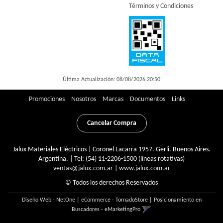
Términos y Condiciones
Última Actualización: 08/08/2026 20:50
Promociones
Nosotros
Marcas
Documentos
Links
Cancelar Compra
Jalux Materiales Eléctricos | Coronel Lacarra 1957. Gerli. Buenos Aires.
Argentina. | Tel:
(54) 11-2206-1500 (líneas rotativas)
ventas@jalux.com.ar
|
www.jalux.com.ar
© Todos los derechos Reservados
Diseño Web - NetOne
|
eCommerce - TornadoStore
|
Posicionamiento en
Buscadores - eMarketingPro