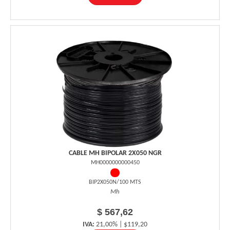
CABLE MH BIPOLAR 2X050 NGR
MH0000000000450
BIP2X050N/100 MTS
Mh
$ 567,62
IVA:
21,00% | $119,20