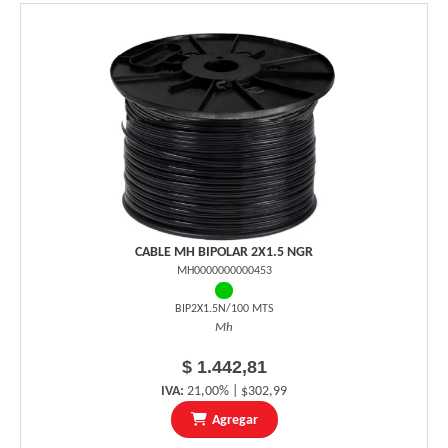
CABLE MH BIPOLAR 2X1.5 NGR
MH0000000000453
BIP2X1.5N/100 MTS
Mh
$ 1.442,81
IVA:
21,00% | $302,99
Agregar