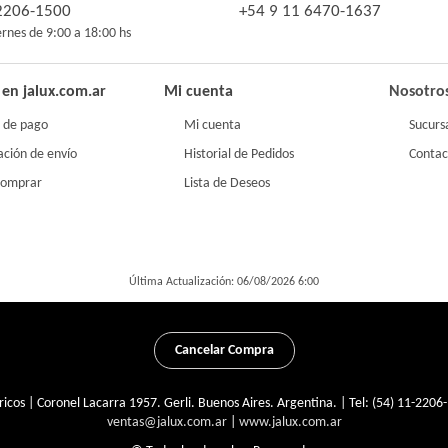
-2206-1500
+54 9 11 6470-1637
ernes de 9:00 a 18:00 hs
en jalux.com.ar
Mi cuenta
Nosotro
 de pago
Mi cuenta
Sucurs
ación de envío
Historial de Pedidos
Contac
comprar
Lista de Deseos
Última Actualización: 06/08/2026 6:00
Cancelar Compra
ricos | Coronel Lacarra 1957. Gerli. Buenos Aires. Argentina. | Tel:
(54) 11-2206-
ventas@jalux.com.ar
|
www.jalux.com.ar