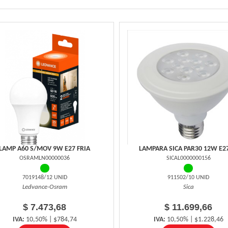
LAMP A60 S/MOV 9W E27 FRIA
LAMPARA SICA PAR30 12W E27
OSRAMLN00000036
SICAL0000000156
7019148/12 UNID
911502/10 UNID
Ledvance-Osram
Sica
$ 7.473,68
$ 11.699,66
IVA:
10,50% | $784,74
IVA:
10,50% | $1.228,46