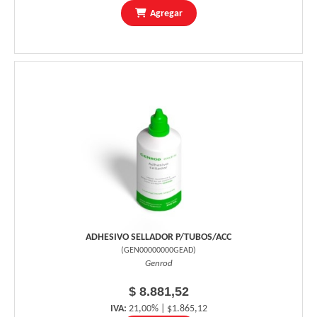
Agregar
ADHESIVO SELLADOR P/TUBOS/ACC
(
GEN00000000GEAD
)
Genrod
$ 8.881,52
IVA:
21,00% | $1.865,12