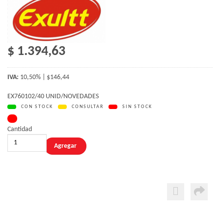
$ 1.394,63
IVA:
10,50% | $146,44
EX760102/40 UNID/NOVEDADES
CON STOCK
CONSULTAR
SIN STOCK
Cantidad