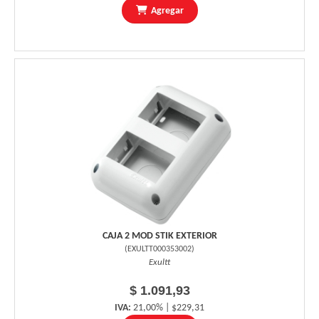
Agregar
CAJA 2 MOD STIK EXTERIOR
(
EXULTT000353002
)
Exultt
$ 1.091,93
IVA:
21,00% | $229,31